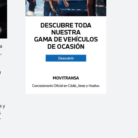
a
,
0
a y
s
r