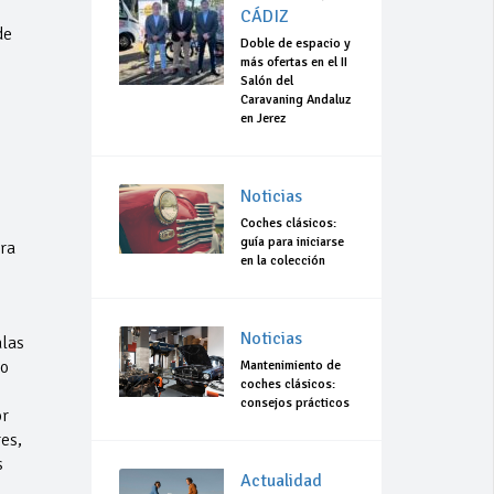
CÁDIZ
de
Doble de espacio y
más ofertas en el II
Salón del
Caravaning Andaluz
en Jerez
Noticias
Coches clásicos:
guía para iniciarse
era
en la colección
Noticias
alas
co
Mantenimiento de
coches clásicos:
consejos prácticos
or
es,
s
Actualidad