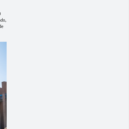
0
ado,
de