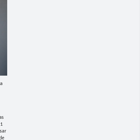
ia
as
11
sar
de