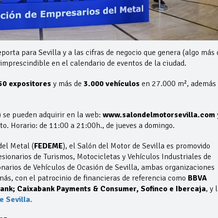
eporta para Sevilla y a las cifras de negocio que genera (algo más 
mprescindible en el calendario de eventos de la ciudad.
50 expositores
y más de
3.000 vehículos
en 27.000 m², además
 se pueden adquirir en la web:
www.salondelmotorsevilla.com
to. Horario: de 11:00 a 21:00h., de jueves a domingo.
el Metal (
FEDEME
), el Salón del Motor de Sevilla es promovido
esionarios de Turismos, Motocicletas y Vehículos Industriales de
onarios de Vehículos de Ocasión de Sevilla, ambas organizaciones
ás, con el patrocinio de financieras de referencia como
BBVA
nk; Caixabank Payments & Consumer, Sofinco e Ibercaja
, y 
 Sevilla.