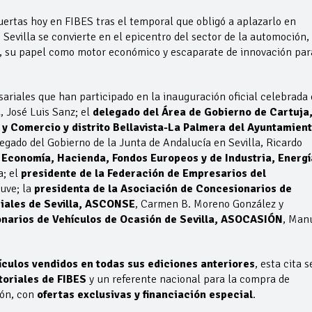
uertas hoy en FIBES tras el temporal que obligó a aplazarlo en
, Sevilla se convierte en el epicentro del sector de la automoción,
s, su papel como motor económico y escaparate de innovación par
ariales que han participado en la inauguración oficial celebrada
a
, José Luis Sanz; el
delegado del Área de Gobierno de Cartuja
y Comercio y distrito Bellavista-La Palmera del Ayuntamien
legado del Gobierno de la Junta de Andalucía en Sevilla, Ricardo
e Economía, Hacienda, Fondos Europeos y de Industria, Energí
a; el
presidente de la Federación de Empresarios del
uve; la
presidenta de la Asociación de Concesionarios de
riales de Sevilla, ASCONSE
, Carmen B. Moreno González y
onarios de Vehículos de Ocasión de Sevilla, ASOCASIÓN
, Man
ículos vendidos en todas sus ediciones anteriores
, esta cita s
oriales de FIBES
y un referente nacional para la compra de
ión, con
ofertas exclusivas y financiación especial
.