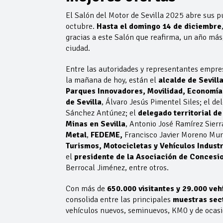
El Salón del Motor de Sevilla 2025 abre sus p
octubre.
Hasta el domingo 14 de diciembre
gracias a este Salón que reafirma, un año má
ciudad.
Entre las autoridades y representantes empres
la mañana de hoy, están el
alcalde de Sevill
Parques Innovadores, Movilidad, Economía 
de Sevilla
, Álvaro Jesús Pimentel Siles; el de
Sánchez Antúnez; el
delegado territorial d
Minas en Sevilla
, Antonio José Ramírez Sierr
Metal
,
FEDEME,
Francisco Javier Moreno Mur
Turismos, Motocicletas y Vehículos Indust
el
presidente de la Asociación de Concesi
Berrocal Jiménez, entre otros.
Con más de
650.000 visitantes y 29.000 veh
consolida entre las principales
muestras sect
vehículos nuevos, seminuevos, KM0 y de ocas