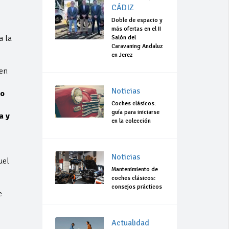
CÁDIZ
Doble de espacio y
más ofertas en el II
a la
Salón del
Caravaning Andaluz
en Jerez
 en
,
Noticias
to
Coches clásicos:
guía para iniciarse
a y
en la colección
Noticias
uel
Mantenimiento de
coches clásicos:
consejos prácticos
e
Actualidad