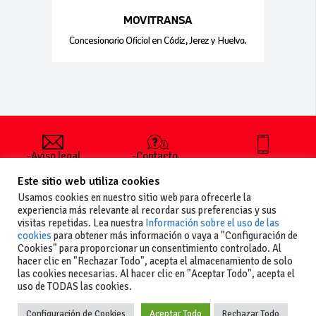
-Aviso legal
-Contacto
+34 627 35
y condiciones
-Cómo
00 36
Este sitio web utiliza cookies
generales
publicar un
de uso
anuncio
Usamos cookies en nuestro sitio web para ofrecerle la
-Vende+
experiencia más relevante al recordar sus preferencias y sus
-Política de
visitas repetidas. Lea nuestra
Información sobre el uso de las
privacidad
cookies
para obtener más información o vaya a "Configuración de
-Política de
Cookies" para proporcionar un consentimiento controlado. Al
cookies
hacer clic en "Rechazar Todo", acepta el almacenamiento de solo
las cookies necesarias. Al hacer clic en "Aceptar Todo", acepta el
uso de TODAS las cookies.
Configuración de Cookies
Aceptar Todo
Rechazar Todo