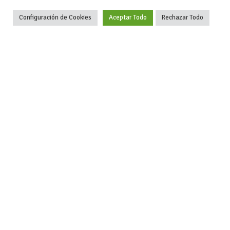
Configuración de Cookies
Aceptar Todo
Rechazar Todo
-Aviso legal
-Contacto
+34 627 35
y condiciones
-Cómo
00 36
generales
publicar un
de uso
anuncio
-Vende+
-Política de
privacidad
-Política de
cookies