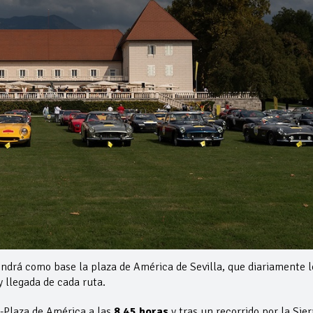
 tendrá como base la plaza de América de Sevilla, que diariamente l
y llegada de cada ruta.
la-Plaza de América a las
8.45 horas
y tras un recorrido por la Sier