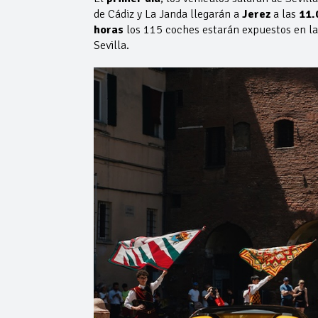
de Cádiz y La Janda llegarán a
Jerez
a las
11.
horas
los 115 coches estarán expuestos en l
Sevilla.