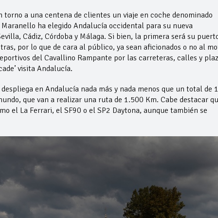
en torno a una centena de clientes un viaje en coche denominado
e Maranello ha elegido Andalucía occidental para su nueva
villa, Cádiz, Córdoba y Málaga. Si bien, la primera será su puert
otras, por lo que de cara al público, ya sean aficionados o no al mo
eportivos del Cavallino Rampante por las carreteras, calles y pla
cade’ visita Andalucía.
ri despliega en Andalucía nada más y nada menos que un total de 
 mundo, que van a realizar una ruta de 1.500 Km. Cabe destacar q
mo el La Ferrari, el SF90 o el SP2 Daytona, aunque también se