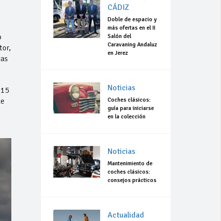
CÁDIZ
Doble de espacio y
más ofertas en el II
o
Salón del
Caravaning Andaluz
tor,
en Jerez
zas
Noticias
115
Coches clásicos:
ue
guía para iniciarse
en la colección
Noticias
Mantenimiento de
coches clásicos:
consejos prácticos
Actualidad