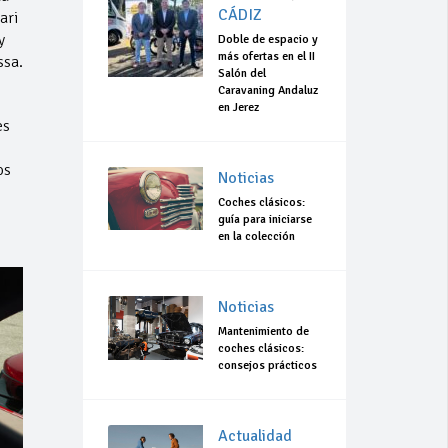
CÁDIZ
ari
y
Doble de espacio y
más ofertas en el II
ssa.
Salón del
Caravaning Andaluz
en Jerez
es
os
Noticias
Coches clásicos:
guía para iniciarse
en la colección
Noticias
Mantenimiento de
coches clásicos:
consejos prácticos
Actualidad