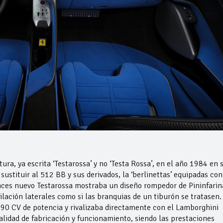
ra, ya escrita ‘Testarossa’ y no ‘Testa Rossa’, en el año 1984 en 
sustituir al 512 BB y sus derivados, la ‘berlinettas’ equipadas con
onces nuevo Testarossa mostraba un diseño rompedor de Pininfarin
ilación laterales como si las branquias de un tiburón se tratasen.
390 CV de potencia y rivalizaba directamente con el Lamborghini
lidad de fabricación y funcionamiento, siendo las prestaciones