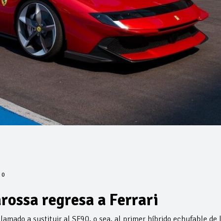
0
rossa regresa a Ferrari
lamado a sustituir al SF90, o sea, al primer híbrido echufable de 