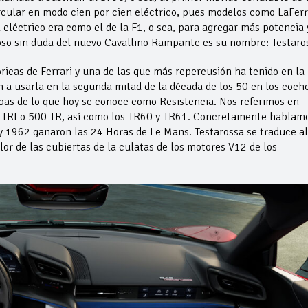
rcular en modo cien por cien eléctrico, pues modelos como LaFerr
eléctrico era como el de la F1, o sea, para agregar más potencia 
oso sin duda del nuevo Cavallino Rampante es su nombre: Testaro
ricas de Ferrari y una de las que más repercusión ha tenido en la
 a usarla en la segunda mitad de la década de los 50 en los coch
bas de lo que hoy se conoce como Resistencia. Nos referimos en
0 TRI o 500 TR, así como los TR60 y TR61. Concretamente hablam
y 1962 ganaron las 24 Horas de Le Mans. Testarossa se traduce al
olor de las cubiertas de la culatas de los motores V12 de los