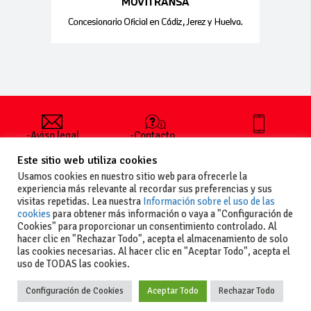
-Aviso legal
-Contacto
+34 627 35
y condiciones
-Cómo
00 36
Este sitio web utiliza cookies
generales
publicar un
de uso
anuncio
Usamos cookies en nuestro sitio web para ofrecerle la
-Vende+
experiencia más relevante al recordar sus preferencias y sus
-Política de
visitas repetidas. Lea nuestra
Información sobre el uso de las
privacidad
cookies
para obtener más información o vaya a "Configuración de
-Política de
Cookies" para proporcionar un consentimiento controlado. Al
cookies
hacer clic en "Rechazar Todo", acepta el almacenamiento de solo
las cookies necesarias. Al hacer clic en "Aceptar Todo", acepta el
uso de TODAS las cookies.
Configuración de Cookies
Aceptar Todo
Rechazar Todo
Copyright
La guia del motor