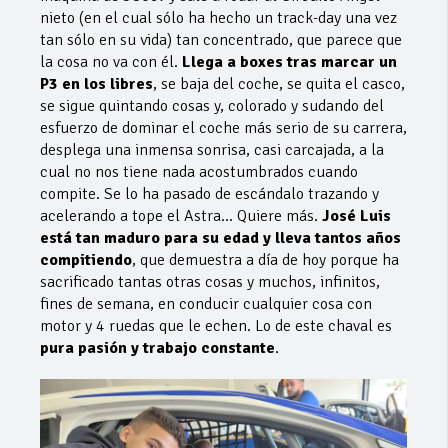
nieto (en el cual sólo ha hecho un track-day una vez
tan sólo en su vida) tan concentrado, que parece que
la cosa no va con él.
Llega a boxes tras marcar un
P3 en los libres
, se baja del coche, se quita el casco,
se sigue quintando cosas y, colorado y sudando del
esfuerzo de dominar el coche más serio de su carrera,
desplega una inmensa sonrisa, casi carcajada, a la
cual no nos tiene nada acostumbrados cuando
compite. Se lo ha pasado de escándalo trazando y
acelerando a tope el Astra… Quiere más.
José Luis
está tan maduro para su edad y lleva tantos años
compitiendo
, que demuestra a día de hoy porque ha
sacrificado tantas otras cosas y muchos, infinitos,
fines de semana, en conducir cualquier cosa con
motor y 4 ruedas que le echen. Lo de este chaval es
pura pasión y trabajo constante
.