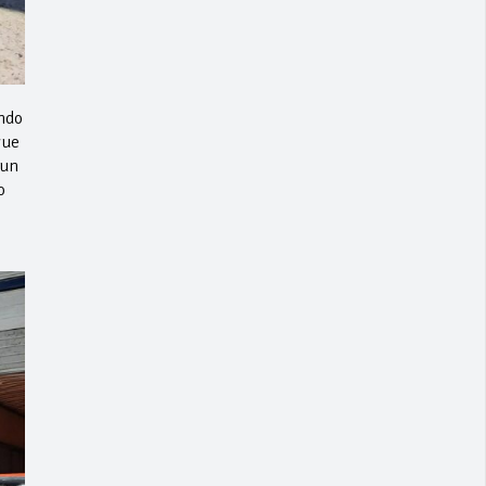
ndo
que
 un
o