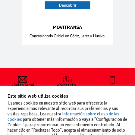
-Aviso legal
-Contacto
+34 627 35
y condiciones
-Cómo
00 36
Este sitio web utiliza cookies
generales
publicar un
de uso
anuncio
Usamos cookies en nuestro sitio web para ofrecerle la
-Vende+
experiencia más relevante al recordar sus preferencias y sus
-Política de
visitas repetidas. Lea nuestra
Información sobre el uso de las
privacidad
cookies
para obtener más información o vaya a "Configuración de
-Política de
Cookies" para proporcionar un consentimiento controlado. Al
cookies
hacer clic en "Rechazar Todo", acepta el almacenamiento de solo