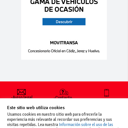
-Aviso legal
-Contacto
+34 627 35
y condiciones
-Cómo
00 36
Este sitio web utiliza cookies
generales
publicar un
de uso
anuncio
Usamos cookies en nuestro sitio web para ofrecerle la
-Vende+
experiencia más relevante al recordar sus preferencias y sus
-Política de
visitas repetidas. Lea nuestra
Información sobre el uso de las