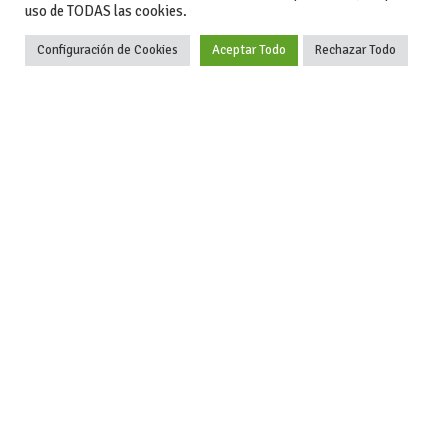
uso de TODAS las cookies.
Actualidad
Coches de ocasión: guía completa para comprar seguro
Configuración de Cookies
Aceptar Todo
Rechazar Todo