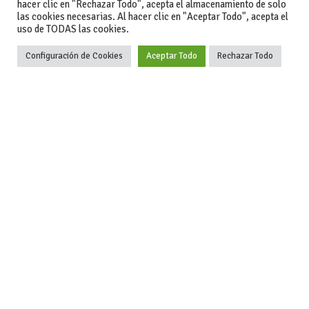
hacer clic en "Rechazar Todo", acepta el almacenamiento de solo
las cookies necesarias. Al hacer clic en "Aceptar Todo", acepta el
uso de TODAS las cookies.
Configuración de Cookies
Aceptar Todo
Rechazar Todo
-Aviso legal
-Contacto
+34 627 35
y condiciones
-Cómo
00 36
generales
publicar un
de uso
anuncio
-Vende+
-Política de
privacidad