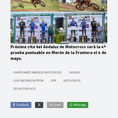
Próxima cita del Andaluz de Motocross será la 4ª
prueba puntuable en Morón de la Frontera el 4 de
mayo.
CAMPEONATO ANDALUZ MOTOCROSS
GASGAS
JOSE ANTONIO BUTRON
KTM
MOTOCROSS
TRT MOTORCYCLE
Facebook
Email
Whatsapp