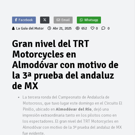
Facebook
Email
Whatsapp
La Guía del Motor
Abr 21, 2025
652
0
0
Gran nivel del TRT
Motorcycles en
Almodóvar con motivo de
la 3ª prueba del andaluz
de MX
La tercera ronda del Campeonato de Andalucía de
Motocross, que tuvo lugar este domingo en el Circuito El
Pinillo, ubicado en
Almodóvar del Río
, dejó una
impresión extraordinaria tanto en los pilotos como en
los espectadores. El gran nivel del TRT Motorcycles en
Almodóvar con motivo de la 3ª prueba del andaluz de MX
fue evidente.