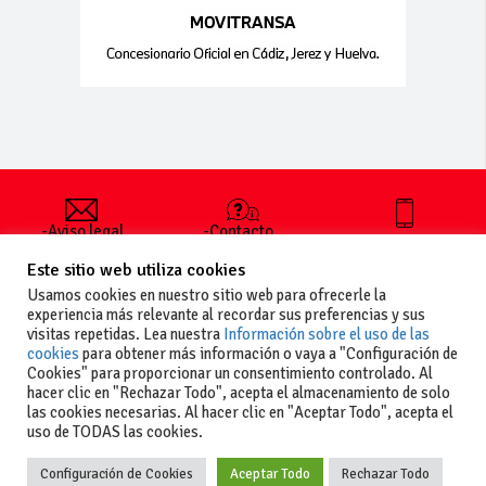
-Aviso legal
-Contacto
+34 627 35
y condiciones
-Cómo
00 36
Este sitio web utiliza cookies
generales
publicar un
de uso
anuncio
Usamos cookies en nuestro sitio web para ofrecerle la
-Vende+
experiencia más relevante al recordar sus preferencias y sus
-Política de
visitas repetidas. Lea nuestra
Información sobre el uso de las
privacidad
cookies
para obtener más información o vaya a "Configuración de
-Política de
Cookies" para proporcionar un consentimiento controlado. Al
cookies
hacer clic en "Rechazar Todo", acepta el almacenamiento de solo
las cookies necesarias. Al hacer clic en "Aceptar Todo", acepta el
uso de TODAS las cookies.
Configuración de Cookies
Aceptar Todo
Rechazar Todo