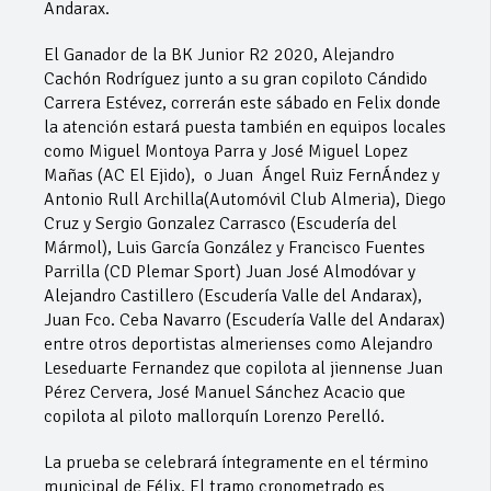
Andarax.
El Ganador de la BK Junior R2 2020, Alejandro
Cachón Rodríguez junto a su gran copiloto Cándido
Carrera Estévez, correrán este sábado en Felix donde
la atención estará puesta también en equipos locales
como Miguel Montoya Parra y José Miguel Lopez
Mañas (AC El Ejido), o Juan Ángel Ruiz FernÁndez y
Antonio Rull Archilla(Automóvil Club Almeria), Diego
Cruz y Sergio Gonzalez Carrasco (Escudería del
Mármol), Luis García González y Francisco Fuentes
Parrilla (CD Plemar Sport) Juan José Almodóvar y
Alejandro Castillero (Escudería Valle del Andarax),
Juan Fco. Ceba Navarro (Escudería Valle del Andarax)
entre otros deportistas almerienses como Alejandro
Leseduarte Fernandez que copilota al jiennense Juan
Pérez Cervera, José Manuel Sánchez Acacio que
copilota al piloto mallorquín Lorenzo Perelló.
La prueba se celebrará íntegramente en el término
municipal de Félix. El tramo cronometrado es