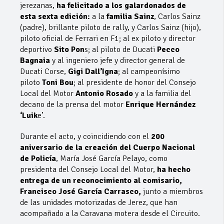
jerezanas,
ha felicitado a los galardonados de
esta sexta edición:
a la
familia Sainz
, Carlos Sainz
(padre), brillante piloto de rally, y Carlos Sainz (hijo),
piloto oficial de Ferrari en F1; al ex piloto y director
deportivo
Sito Pon
s; al piloto de Ducati
Pecco
Bagnaia
y al ingeniero jefe y director general de
Ducati Corse,
Gigi Dall’Igna
; al campeonísimo
piloto
Toni Bou
; al presidente de honor del Consejo
Local del Motor
Antonio Rosado
y a la familia del
decano de la prensa del motor
Enrique Hernández
‘Luik
e’.
Durante el acto, y coincidiendo con el
200
aniversario de la creación del Cuerpo Nacional
de Policía
, María José García Pelayo, como
presidenta del Consejo Local del Motor,
ha hecho
entrega de un reconocimiento al comisario,
Francisco José García Carrasco,
junto a miembros
de las unidades motorizadas de Jerez, que han
acompañado a la Caravana motera desde el Circuito.