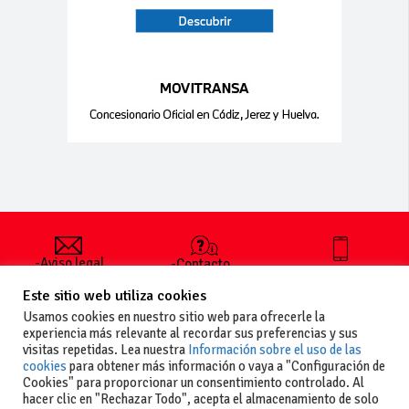
-Aviso legal
-Contacto
+34 627 35
y condiciones
-Cómo
00 36
Este sitio web utiliza cookies
generales
publicar un
de uso
anuncio
Usamos cookies en nuestro sitio web para ofrecerle la
-Vende+
experiencia más relevante al recordar sus preferencias y sus
-Política de
visitas repetidas. Lea nuestra
Información sobre el uso de las
privacidad
cookies
para obtener más información o vaya a "Configuración de
-Política de
Cookies" para proporcionar un consentimiento controlado. Al
cookies
hacer clic en "Rechazar Todo", acepta el almacenamiento de solo