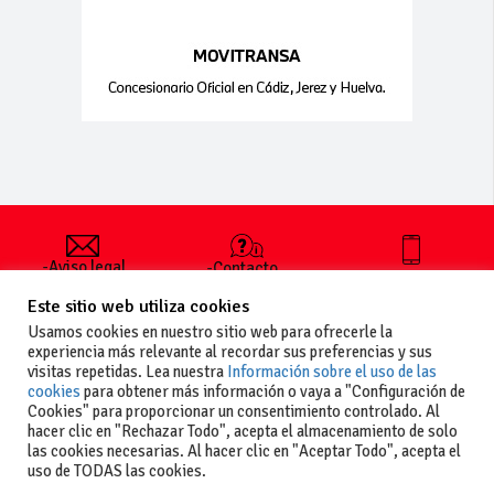
-Aviso legal
-Contacto
+34 627 35
y condiciones
-Cómo
00 36
Este sitio web utiliza cookies
generales
publicar un
de uso
anuncio
Usamos cookies en nuestro sitio web para ofrecerle la
-Vende+
experiencia más relevante al recordar sus preferencias y sus
-Política de
visitas repetidas. Lea nuestra
Información sobre el uso de las
privacidad
cookies
para obtener más información o vaya a "Configuración de
-Política de
Cookies" para proporcionar un consentimiento controlado. Al
cookies
hacer clic en "Rechazar Todo", acepta el almacenamiento de solo
las cookies necesarias. Al hacer clic en "Aceptar Todo", acepta el
uso de TODAS las cookies.