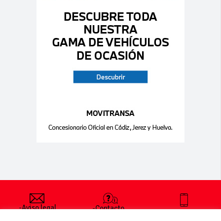
-Aviso legal
-Contacto
+34 627 35
y condiciones
-Cómo
00 36