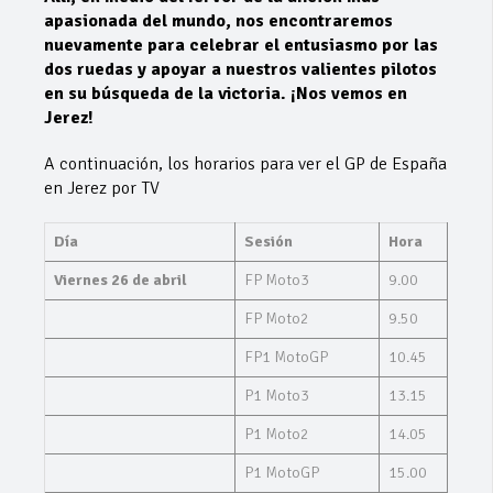
apasionada del mundo, nos encontraremos
nuevamente para celebrar el entusiasmo por las
dos ruedas y apoyar a nuestros valientes pilotos
en su búsqueda de la victoria. ¡Nos vemos en
Jerez!
A continuación, los horarios para ver el GP de España
en Jerez por TV
Día
Sesión
Hora
Viernes 26 de abril
FP Moto3
9.00
FP Moto2
9.50
FP1 MotoGP
10.45
P1 Moto3
13.15
P1 Moto2
14.05
P1 MotoGP
15.00