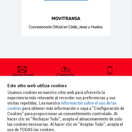
-Aviso legal
-Contacto
+34 627 35
y condiciones
-Cómo
00 36
Este sitio web utiliza cookies
generales
publicar un
de uso
anuncio
Usamos cookies en nuestro sitio web para ofrecerle la
-Vende+
experiencia más relevante al recordar sus preferencias y sus
-Política de
visitas repetidas. Lea nuestra
Información sobre el uso de las
privacidad
cookies
para obtener más información o vaya a "Configuración de
-Política de
Cookies" para proporcionar un consentimiento controlado. Al
cookies
hacer clic en "Rechazar Todo", acepta el almacenamiento de solo
las cookies necesarias. Al hacer clic en "Aceptar Todo", acepta el
uso de TODAS las cookies.