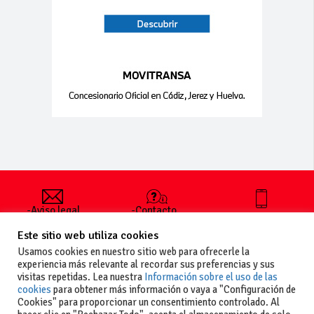
-Aviso legal
-Contacto
+34 627 35
y condiciones
-Cómo
00 36
Este sitio web utiliza cookies
generales
publicar un
de uso
anuncio
Usamos cookies en nuestro sitio web para ofrecerle la
-Vende+
experiencia más relevante al recordar sus preferencias y sus
-Política de
visitas repetidas. Lea nuestra
Información sobre el uso de las
privacidad
cookies
para obtener más información o vaya a "Configuración de
-Política de
Cookies" para proporcionar un consentimiento controlado. Al
cookies