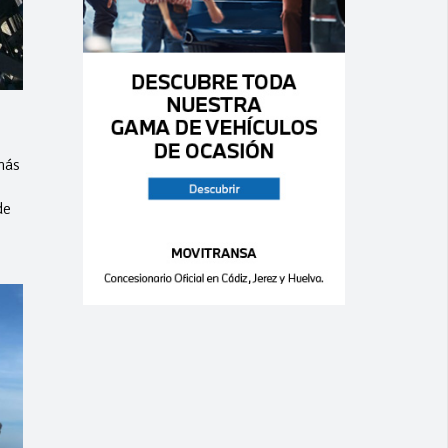
más
de