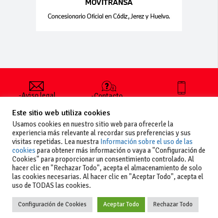
-Aviso legal
-Contacto
+34 627 35
y condiciones
-Cómo
00 36
Este sitio web utiliza cookies
generales
publicar un
de uso
anuncio
Usamos cookies en nuestro sitio web para ofrecerle la
-Vende+
experiencia más relevante al recordar sus preferencias y sus
-Política de
visitas repetidas. Lea nuestra
Información sobre el uso de las
privacidad
cookies
para obtener más información o vaya a "Configuración de
-Política de
Cookies" para proporcionar un consentimiento controlado. Al
cookies
hacer clic en "Rechazar Todo", acepta el almacenamiento de solo
las cookies necesarias. Al hacer clic en "Aceptar Todo", acepta el
uso de TODAS las cookies.
Configuración de Cookies
Aceptar Todo
Rechazar Todo
Copyright
La guia del motor