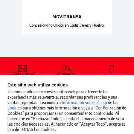
-Aviso legal
-Contacto
+34 627 35
y condiciones
-Cómo
00 36
Este sitio web utiliza cookies
generales
publicar un
de uso
anuncio
Usamos cookies en nuestro sitio web para ofrecerle la
-Vende+
experiencia más relevante al recordar sus preferencias y sus
-Política de
visitas repetidas. Lea nuestra
Información sobre el uso de las
privacidad
cookies
para obtener más información o vaya a "Configuración de
-Política de
Cookies" para proporcionar un consentimiento controlado. Al
cookies
hacer clic en "Rechazar Todo", acepta el almacenamiento de solo
las cookies necesarias. Al hacer clic en "Aceptar Todo", acepta el
uso de TODAS las cookies.