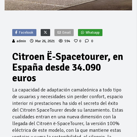
Facebook
Email
Whatsapp
admin
Mar 26, 2021
594
0
0
Citroen Ë-Spacetourer, en
España desde 34.090
euros
La capacidad de adaptación camaleónica a todo tipo
de usuarixs y necesidades sin perder confort, espacio
interior ni prestaciones ha sido el secreto del éxito
del Citroën SpaceTourer desde su lanzamiento. Estas
cualidades entran en una nueva dimensión con la
llegada del Citroën ë-SpaceTourer, la versión 100%
eléctrica de este modelo, con la que mantiene estas
ventajas y suma la sostenibilidad, el silencio, la