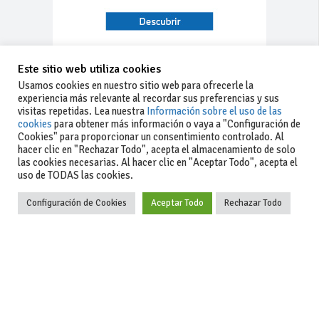
Este sitio web utiliza cookies
Usamos cookies en nuestro sitio web para ofrecerle la
experiencia más relevante al recordar sus preferencias y sus
visitas repetidas. Lea nuestra
Información sobre el uso de las
cookies
para obtener más información o vaya a "Configuración de
Cookies" para proporcionar un consentimiento controlado. Al
hacer clic en "Rechazar Todo", acepta el almacenamiento de solo
las cookies necesarias. Al hacer clic en "Aceptar Todo", acepta el
uso de TODAS las cookies.
Configuración de Cookies
Aceptar Todo
Rechazar Todo
-Aviso legal
-Contacto
+34 627 35
y condiciones
-Cómo
00 36
generales
publicar un
de uso
anuncio
-Vende+
-Política de
privacidad
-Política de
cookies