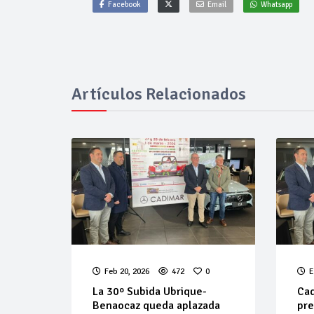
Facebook
Email
Whatsapp
Artículos Relacionados
Feb 20, 2026
472
0
E
La 30º Subida Ubrique-
Cad
Benaocaz queda aplazada
pre