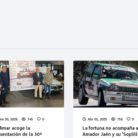
ne 30, 2026
745
0
Abr 01, 2025
756
0
imar acoge la
La fortuna no acompaña 
sentación de la 30ª
Amador Jaén y su ‘Soplill