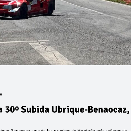
0
a 30º Subida Ubrique-Benaocaz,