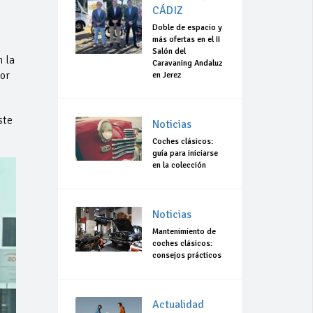
CÁDIZ
Doble de espacio y
más ofertas en el II
Salón del
n la
Caravaning Andaluz
or
en Jerez
ste
Noticias
Coches clásicos:
guía para iniciarse
en la colección
Noticias
Mantenimiento de
coches clásicos:
consejos prácticos
Actualidad