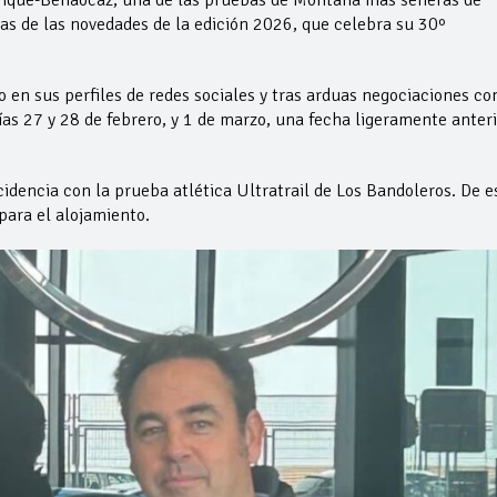
rique-Benaocaz, una de las pruebas de Montaña más señeras de
s de las novedades de la edición 2026, que celebra su 30º
 en sus perfiles de redes sociales y tras arduas negociaciones co
ías 27 y 28 de febrero, y 1 de marzo, una fecha ligeramente anteri
idencia con la prueba atlética Ultratrail de Los Bandoleros. De e
para el alojamiento.