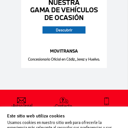
-Aviso legal
-Contacto
+34 627 35
y condiciones
-Cómo
00 36
Este sitio web utiliza cookies
generales
publicar un
de uso
anuncio
Usamos cookies en nuestro sitio web para ofrecerle la
-Vende+
experiencia más relevante al recordar sus preferencias y sus