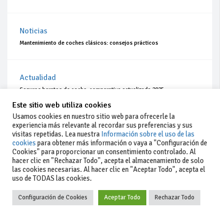
Noticias
Mantenimiento de coches clásicos: consejos prácticos
Actualidad
Seguros baratos de coche: comparativa actualizada 2025
Este sitio web utiliza cookies
Usamos cookies en nuestro sitio web para ofrecerle la
Actualidad
experiencia más relevante al recordar sus preferencias y sus
visitas repetidas. Lea nuestra
Información sobre el uso de las
Coches de ocasión: guía completa para comprar seguro
cookies
para obtener más información o vaya a "Configuración de
Cookies" para proporcionar un consentimiento controlado. Al
hacer clic en "Rechazar Todo", acepta el almacenamiento de solo
las cookies necesarias. Al hacer clic en "Aceptar Todo", acepta el
uso de TODAS las cookies.
Configuración de Cookies
Aceptar Todo
Rechazar Todo