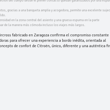
ujeción del cuerpo desde el primer contacto quedan garantizados por una esp
ntos, gracias a una banqueta amplia y acogedora, permite una excelente sujec
ldo.
nsidad en la zona central del asiento y una gruesa espuma en la parte
tuar de la manera más cómoda incluso los viajes más largos.
ircross fabricado en Zaragoza confirma el compromiso constante
oras para ofrecer una experiencia a bordo inédita, orientada al
oncepto de confort de Citroën, único, diferente y una auténtica f