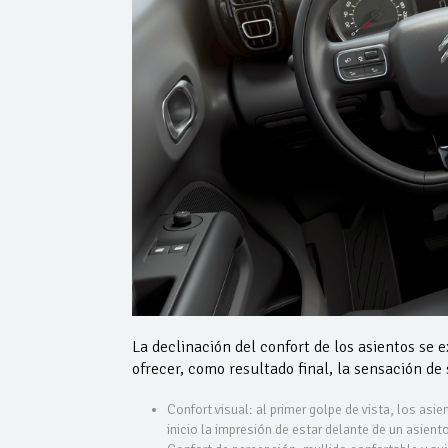
La declinación del confort de los asientos se 
ofrecer, como resultado final, la sensación de
Confort visual: al primer golpe de vista, los asi
inicio la impresión de estar delante de un asien