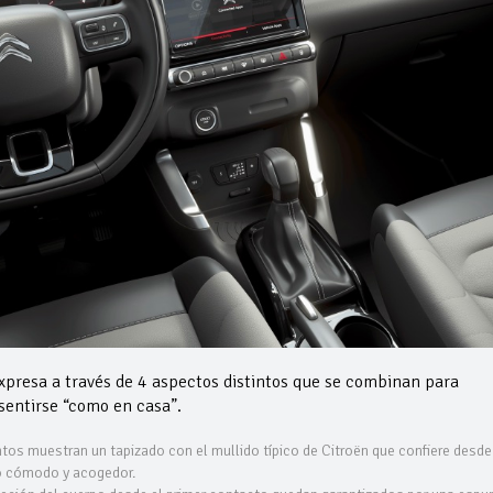
expresa a través de 4 aspectos distintos que se combinan para
 sentirse “como en casa”.
entos muestran un tapizado con el mullido típico de Citroën que confiere desde
to cómodo y acogedor.