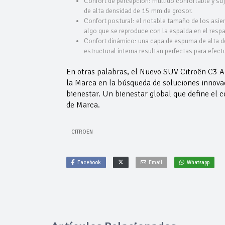
Confort de percepción: mullido confortable y s
de alta densidad de 15 mm de grosor.
Confort postural: el notable tamaño de los asie
algo que se reproduce con la espalda en el respa
Confort dinámico: una capa de espuma de alta de
estructural interna resultan perfectas para efec
En otras palabras, el Nuevo SUV Citroën C3 A
la Marca en la búsqueda de soluciones innovad
bienestar. Un bienestar global que define el c
de Marca.
CITROEN
Facebook
Email
Whatsapp