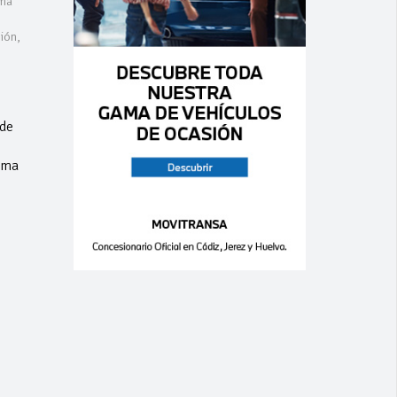
uma
ión,
 de
irma