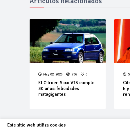
Artículos Relacionados
May 02, 2026
736
0
S
El Citroen Saxo VTS cumple
Cit
30 años: felicidades
E y
matagigantes
re
Este sitio web utiliza cookies