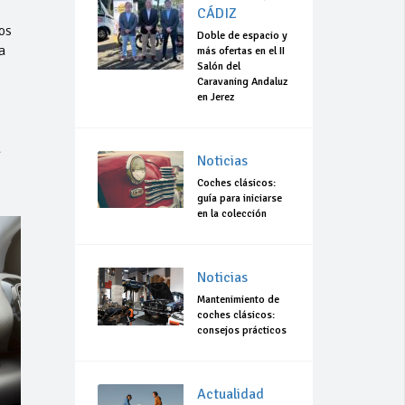
CÁDIZ
os
Doble de espacio y
a
más ofertas en el II
Salón del
Caravaning Andaluz
en Jerez
a
Noticias
Coches clásicos:
guía para iniciarse
en la colección
Noticias
Mantenimiento de
coches clásicos:
consejos prácticos
Actualidad