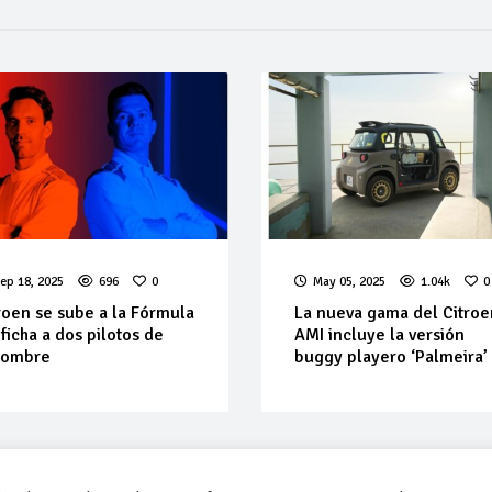
ep 18, 2025
696
0
May 05, 2025
1.04k
0
roen se sube a la Fórmula
La nueva gama del Citroe
 ficha a dos pilotos de
AMI incluye la versión
nombre
buggy playero ‘Palmeira’