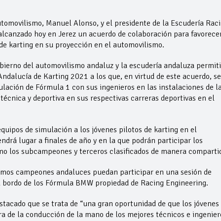
tomovilismo, Manuel Alonso, y el presidente de la Escudería Rac
alcanzado hoy en Jerez un acuerdo de colaboración para favorecer
de karting en su proyección en el automovilismo.
bierno del automovilismo andaluz y la escudería andaluza permiti
dalucía de Karting 2021 a los que, en virtud de este acuerdo, se
mulación de Fórmula 1 con sus ingenieros en las instalaciones de l
écnica y deportiva en sus respectivas carreras deportivas en el
uipos de simulación a los jóvenes pilotos de karting en el
drá lugar a finales de año y en la que podrán participar los
mo los subcampeones y terceros clasificados de manera comparti
smos campeones andaluces puedan participar en una sesión de
a bordo de los Fórmula BMW propiedad de Racing Engineering.
stacado que se trata de “una gran oportunidad de que los jóvenes
a de la conducción de la mano de los mejores técnicos e ingenier