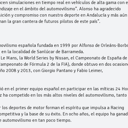
icen simulaciones en tiempo real en vehículos de alta gama con e
dizaje en el ámbito del automovilismo”. Alonso ha agradecido
sición y compromiso con nuestro deporte en Andalucía y más aún
n la gran cantera de futuros pilotos de este país”.
ovilismo española fundada en 1999 por Alfonso de Orleáns-Borbón
, en la localidad de Sanlúcar de Barrameda.
 Le Mans, la World Series by Nissan, el Campeonato de España de
Campeonato de Fórmula 2 de la FIA), donde obtuvo en dos ocasion
 año 2008 y 2013, con Giorgio Pantano y Fabio Leimer,
ió en el primer equipo español en participar en las míticas 24 Ho
 ha competido en los más altos niveles del automovilismo, tanto
r los deportes de motor forman el espíritu que impulsa a Racing
ompetitiva y la base de su éxito. En ocho años, el equipo ha ganad
de automovilismo en tan poco tiempo.