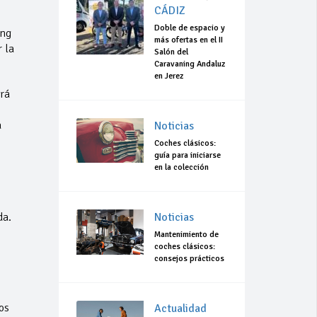
CÁDIZ
Doble de espacio y
ing
más ofertas en el II
 la
Salón del
Caravaning Andaluz
en Jerez
rá
a
Noticias
Coches clásicos:
guía para iniciarse
en la colección
da.
Noticias
Mantenimiento de
coches clásicos:
consejos prácticos
os
Actualidad