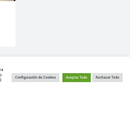
ra
o
Configuración de Cookies
Aceptar Todo
Rechazar Todo
l
+34 627 35 00 36