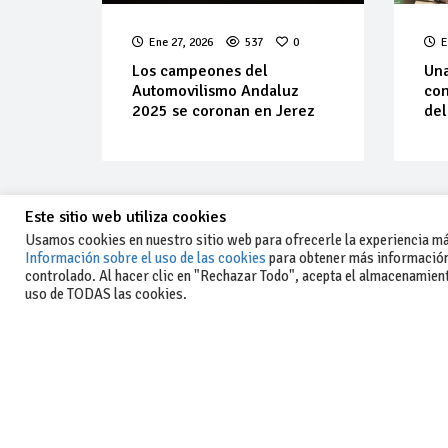
Ene 27, 2026
537
0
E
Los campeones del
Una
Automovilismo Andaluz
con
2025 se coronan en Jerez
del
Este sitio web utiliza cookies
Usamos cookies en nuestro sitio web para ofrecerle la experiencia más
Información sobre el uso de las cookies
para obtener más información
controlado. Al hacer clic en "Rechazar Todo", acepta el almacenamiento
-Aviso legal y condiciones generales
uso de TODAS las cookies.
de uso
-Política de privacidad
-Política de cookies