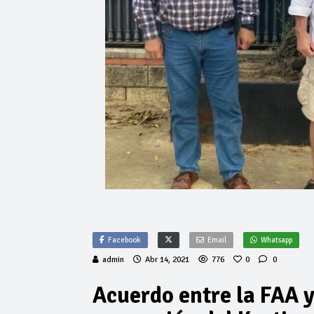
Facebook
Email
Whatsapp
admin
Abr 14, 2021
776
0
0
Acuerdo entre la FAA 