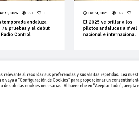
ne 16, 2026
557
0
Dic 31, 2025
952
0
 temporada andaluza
El 2025 ve brillar a los
 76 pruebas y el debut
pilotos andaluces a nivel
 Radio Control
nacional e internacional
 relevante al recordar sus preferencias y sus visitas repetidas. Lea nuest
 o vaya a "Configuración de Cookies" para proporcionar un consentimient
 de solo las cookies necesarias. Al hacer clic en "Aceptar Todo", acepta e
-Contacto
-Cómo publicar un anuncio
-Vende+