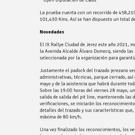
* Open Diputación de Cádiz
La prueba cuenta con un recorrido de 458,210
101,430 Kms. Así se han dispuesto un total de
Novedades
El IX Rallye Ciudad de Jerez este año 2021, m
la Avenida Alcalde Álvaro Domecq, siendo las I
seleccionada por la organización para garantiz
Justamente el padock del trazado jerezano será
administrativas, técnicas, parque cerrado, as
mayo y de la asistencia que habrá durante tod
Sobre las 19:00 horas del viernes 28 mayo, una 
salida de salida del pit line, manteniendo las 
verificaciones, se iniciarán los reconocimient
detalles del trazado y sus características que
máxima de 80 km/h.
Una vez finalizado los reconocimientos, los v