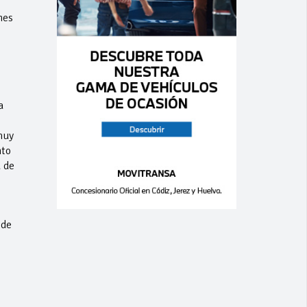
nes
a
muy
nto
a de
 de