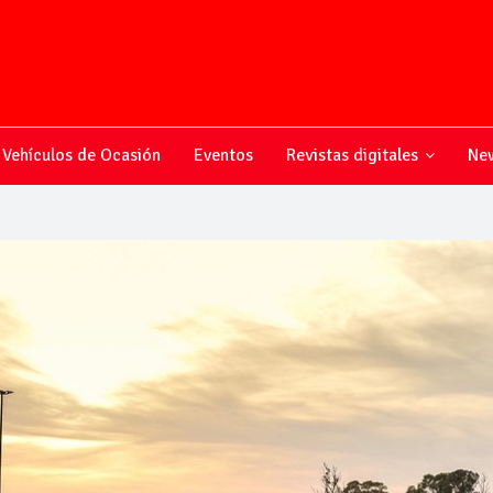
Vehículos de Ocasión
Eventos
Revistas digitales
New