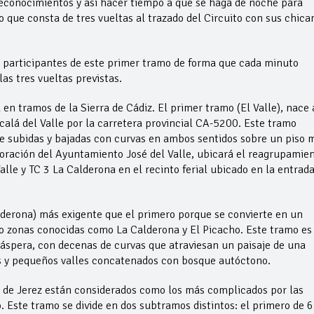
reconocimientos y así hacer tiempo a que se haga de noche para
 que consta de tres vueltas al trazado del Circuito con sus chica
los participantes de este primer tramo de forma que cada minuto
as tres vueltas previstas.
en tramos de la Sierra de Cádiz. El primer tramo (El Valle), nace 
calá del Valle por la carretera provincial CA-5200. Este tramo
de subidas y bajadas con curvas en ambos sentidos sobre un piso 
aboración del Ayuntamiento José del Valle, ubicará el reagrupamie
alle y TC 3 La Calderona en el recinto ferial ubicado en la entrad
derona) más exigente que el primero porque se convierte en un
 zonas conocidas como La Calderona y El Picacho. Este tramo es
áspera, con decenas de curvas que atraviesan un paisaje de una
s y pequeños valles concatenados con bosque autóctono.
ad de Jerez están considerados como los más complicados por las
o. Este tramo se divide en dos subtramos distintos: el primero de 6