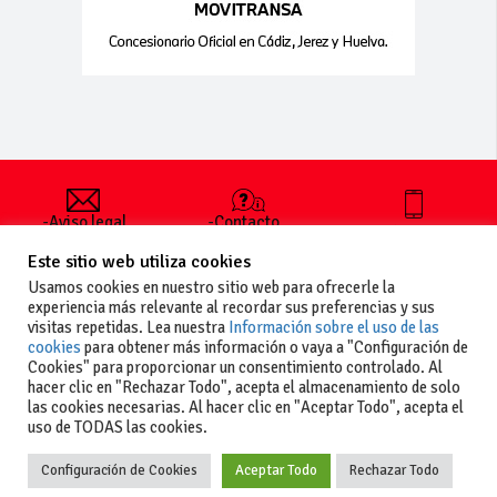
-Aviso legal
-Contacto
+34 627 35
y condiciones
-Cómo
00 36
Este sitio web utiliza cookies
generales
publicar un
de uso
anuncio
Usamos cookies en nuestro sitio web para ofrecerle la
-Vende+
experiencia más relevante al recordar sus preferencias y sus
-Política de
visitas repetidas. Lea nuestra
Información sobre el uso de las
privacidad
cookies
para obtener más información o vaya a "Configuración de
-Política de
Cookies" para proporcionar un consentimiento controlado. Al
cookies
hacer clic en "Rechazar Todo", acepta el almacenamiento de solo
las cookies necesarias. Al hacer clic en "Aceptar Todo", acepta el
uso de TODAS las cookies.
Configuración de Cookies
Aceptar Todo
Rechazar Todo
Copyright
La guia del motor