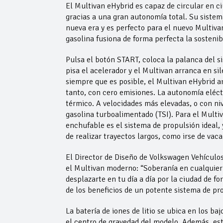
El Multivan eHybrid es capaz de circular en ci
gracias a una gran autonomía total. Su sistem
nueva era y es perfecto para el nuevo Multiva
gasolina fusiona de forma perfecta la sostenib
Pulsa el botón START, coloca la palanca del s
pisa el acelerador y el Multivan arranca en si
siempre que es posible, el Multivan eHybrid ar
tanto, con cero emisiones. La autonomía eléctr
térmico. A velocidades más elevadas, o con niv
gasolina turboalimentado (TSI). Para el Multiv
enchufable es el sistema de propulsión ideal,
de realizar trayectos largos, como irse de va
El Director de Diseño de Volkswagen Vehículos
el Multivan moderno: “Soberanía en cualquier 
desplazarte en tu día a día por la ciudad de fo
de los beneficios de un potente sistema de pro
La batería de iones de litio se ubica en los ba
el centro de gravedad del modelo. Además, esta