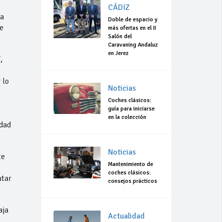
CÁDIZ
la
Doble de espacio y
e
más ofertas en el II
Salón del
Caravaning Andaluz
en Jerez
,
 lo
Noticias
Coches clásicos:
guía para iniciarse
en la colección
idad
Noticias
te
Mantenimiento de
coches clásicos:
utar
consejos prácticos
aja
Actualidad