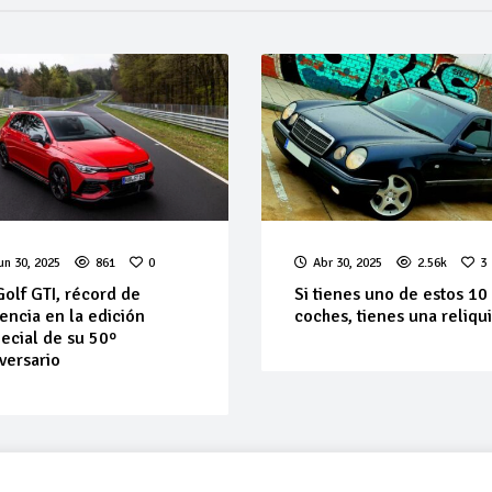
un 30, 2025
861
0
Abr 30, 2025
2.56k
3
Golf GTI, récord de
Si tienes uno de estos 10
encia en la edición
coches, tienes una reliqu
ecial de su 50º
versario