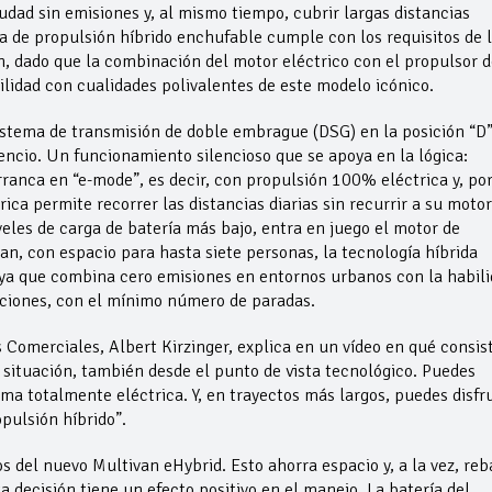
udad sin emisiones y, al mismo tiempo, cubrir largas distancias
a de propulsión híbrido enchufable cumple con los requisitos de 
n, dado que la combinación del motor eléctrico con el propulsor d
ilidad con cualidades polivalentes de este modelo icónico.
istema de transmisión de doble embrague (DSG) en la posición “D”
lencio. Un funcionamiento silencioso que se apoya en la lógica:
ranca en “e-mode”, es decir, con propulsión 100% eléctrica y, por
ica permite recorrer las distancias diarias sin recurrir a su motor
eles de carga de batería más bajo, entra en juego el motor de
an, con espacio para hasta siete personas, la tecnología híbrida
 ya que combina cero emisiones en entornos urbanos con la habil
caciones, con el mínimo número de paradas.
 Comerciales, Albert Kirzinger, explica en un vídeo en qué consis
situación, también desde el punto de vista tecnológico. Puedes
rma totalmente eléctrica. Y, en trayectos más largos, puedes disfr
pulsión híbrido”.
jos del nuevo Multivan eHybrid. Esto ahorra espacio y, a la vez, reb
 decisión tiene un efecto positivo en el manejo. La batería del