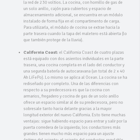
la red de 230 voltios. La cocina, con hornillo de gas de
un solo anillo, cajón para cubiertos y espacio de
almacenamiento adicional, se encuentra en un módulo
instalado de forma fija en el compartimento de carga.
Para utilizarla, el módulo de cocina se extrae hacia la
parte trasera cuando la tapa del maletero está abierta (lo
que también protege de la lluvia).
California Coast:
el California Coast de cuatro plazas
está equipado con dos asientos individuales en la parte
trasera, una cocina completa en el lado del conductor y
una segunda batería de autocaravana (un total de 2 x 40
Ah LiFePo). Lo mismo se aplica al Ocean. La cocina se ha
rediseñado por completo. Una de las diferencias con
respecto a su predecesora es que la cocina con
armarios, fregadero y cocina de gas de un solo anillo
ofrece un espacio similar al de su predecesora, pero no
sobresale tanto hacia delante gracias a la mayor
longitud exterior del nuevo California. Esto tiene muchas
ventajas: sigue habiendo espacio para entrar y salir por la
puerta corredera de la izquierda; los conductores más
grandes tienen mucho más espacio para un ajuste
óptimo del asiento; el asiento del conductor, regulable