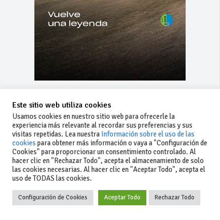
YouTube
Facebook
Este sitio web utiliza cookies
Instagram
Usamos cookies en nuestro sitio web para ofrecerle la
experiencia más relevante al recordar sus preferencias y sus
visitas repetidas. Lea nuestra
Información sobre el uso de las
cookies
para obtener más información o vaya a "Configuración de
Ultimos Videos
Cookies" para proporcionar un consentimiento controlado. Al
hacer clic en "Rechazar Todo", acepta el almacenamiento de solo
las cookies necesarias. Al hacer clic en "Aceptar Todo", acepta el
uso de TODAS las cookies.
Actualidad
,
CÁDIZ
Configuración de Cookies
Aceptar Todo
Rechazar Todo
Doble de espacio y más ofertas en el II Salón del
Caravaning Andaluz en Jerez