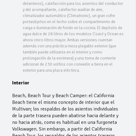
delanteros), calefacción para los asientos del conductor
y del acompañante, calefactor auxiliar de aire,
climatizador automático (Climatronic), un gran cofre
portaobjetos en el techo sobre el compartimento de
carga e iluminación de fondo en la cocina. El depósito de
agua dulce de 28 litros de los modelos Coast y Ocean es
ahora cinco litros mayor. Ambas versiones cuentan
además con una práctica mesa plegable exterior (que
también puede utilizarse en el interior y como
prolongación de la encimera) y una toma de corriente
adicional de 230 voltios con conexión a tierra en el
exterior para una placa eléctrica.
Interior
Beach, Beach Tour y Beach Camper: el California
Beach tiene el mismo concepto de interior que el
Multivan; los respaldos de los asientos individuales
de la parte trasera pueden abatirse hacia delante y
no hacia atrás, como es habitual en una furgoneta
Volkswagen. Sin embargo, a partir del California
Beach Tour, los respaldos de los asientos traseros