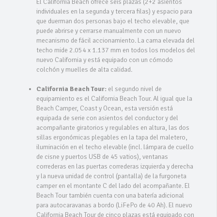
El California Beach ofrece seis plazas (2+2 asientos
individuales en la segunda y tercera filas) y espacio para
que duerman dos personas bajo el techo elevable, que
puede abrirse y cerrarse manualmente con un nuevo
mecanismo de fácil accionamiento. La cama elevada del
techo mide 2.054 x 1.137 mm en todos los modelos del
nuevo California y está equipado con un cómodo
colchón y muelles de alta calidad.
California Beach Tour:
el segundo nivel de
equipamiento es el California Beach Tour. Al igual que la
Beach Camper, Coast y Ocean, esta versión está
equipada de serie con asientos del conductor y del
acompañante giratorios y regulables en altura, las dos
sillas ergonómicas plegables en la tapa del maletero,
iluminación en el techo elevable (incl. lámpara de cuello
de cisne y puertos USB de 45 vatios), ventanas
correderas en las puertas correderas izquierda y derecha
y la nueva unidad de control (pantalla) de la furgoneta
camper en el montante C del lado del acompañante. El
Beach Tour también cuenta con una batería adicional
para autocaravanas a bordo (LiFePo de 40 Ah). El nuevo
California Beach Tour de cinco plazas está equipado con