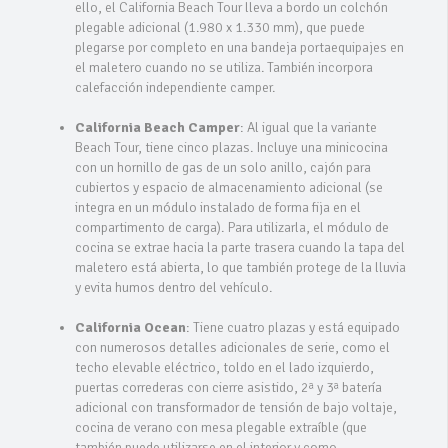
ello, el California Beach Tour lleva a bordo un colchón
plegable adicional (1.980 x 1.330 mm), que puede
plegarse por completo en una bandeja portaequipajes en
el maletero cuando no se utiliza. También incorpora
calefacción independiente camper.
California Beach Camper
: Al igual que la variante
Beach Tour, tiene cinco plazas. Incluye una minicocina
con un hornillo de gas de un solo anillo, cajón para
cubiertos y espacio de almacenamiento adicional (se
integra en un módulo instalado de forma fija en el
compartimento de carga). Para utilizarla, el módulo de
cocina se extrae hacia la parte trasera cuando la tapa del
maletero está abierta, lo que también protege de la lluvia
y evita humos dentro del vehículo.
California Ocean
: Tiene cuatro plazas y está equipado
con numerosos detalles adicionales de serie, como el
techo elevable eléctrico, toldo en el lado izquierdo,
puertas correderas con cierre asistido, 2ª y 3ª batería
adicional con transformador de tensión de bajo voltaje,
cocina de verano con mesa plegable extraíble (que
también puede utilizarse en el interior y como