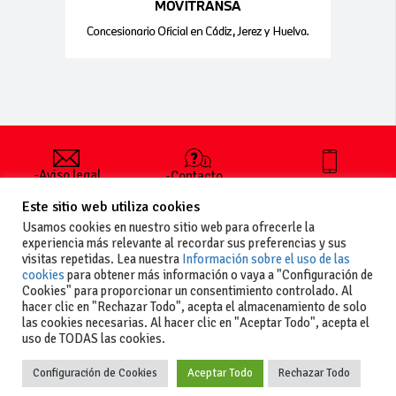
-Aviso legal
-Contacto
+34 627 35
y condiciones
-Cómo
00 36
Este sitio web utiliza cookies
generales
publicar un
de uso
anuncio
Usamos cookies en nuestro sitio web para ofrecerle la
-Vende+
experiencia más relevante al recordar sus preferencias y sus
-Política de
visitas repetidas. Lea nuestra
Información sobre el uso de las
privacidad
cookies
para obtener más información o vaya a "Configuración de
-Política de
Cookies" para proporcionar un consentimiento controlado. Al
cookies
hacer clic en "Rechazar Todo", acepta el almacenamiento de solo
las cookies necesarias. Al hacer clic en "Aceptar Todo", acepta el
uso de TODAS las cookies.
Configuración de Cookies
Aceptar Todo
Rechazar Todo
Copyright
La guia del motor