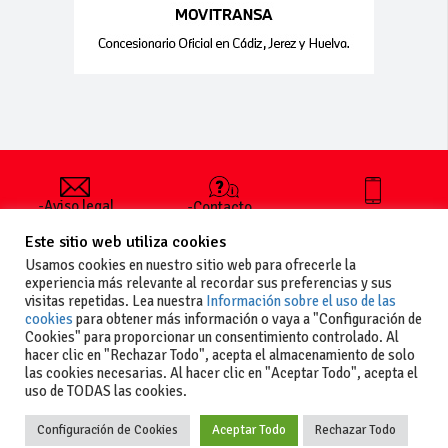
-Aviso legal
-Contacto
+34 627 35
y condiciones
-Cómo
00 36
Este sitio web utiliza cookies
generales
publicar un
de uso
anuncio
Usamos cookies en nuestro sitio web para ofrecerle la
-Vende+
experiencia más relevante al recordar sus preferencias y sus
-Política de
visitas repetidas. Lea nuestra
Información sobre el uso de las
privacidad
cookies
para obtener más información o vaya a "Configuración de
-Política de
Cookies" para proporcionar un consentimiento controlado. Al
cookies
hacer clic en "Rechazar Todo", acepta el almacenamiento de solo
las cookies necesarias. Al hacer clic en "Aceptar Todo", acepta el
uso de TODAS las cookies.
Configuración de Cookies
Aceptar Todo
Rechazar Todo
Copyright
La guia del motor