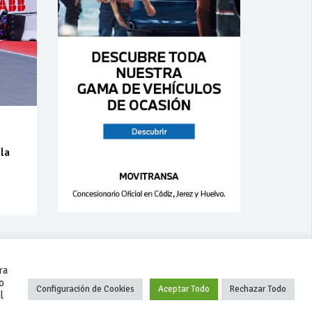
 la
a
ra
o
Configuración de Cookies
Aceptar Todo
Rechazar Todo
l
+34 627 35 00 36