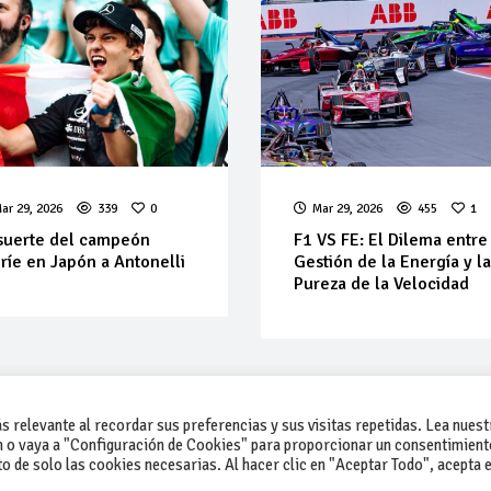
ar 29, 2026
339
0
Mar 29, 2026
455
1
suerte del campeón
F1 VS FE: El Dilema entre
ríe en Japón a Antonelli
Gestión de la Energía y l
Pureza de la Velocidad
 relevante al recordar sus preferencias y sus visitas repetidas. Lea nuest
 o vaya a "Configuración de Cookies" para proporcionar un consentimient
 de solo las cookies necesarias. Al hacer clic en "Aceptar Todo", acepta e
-Contacto
-Cómo publicar un anuncio