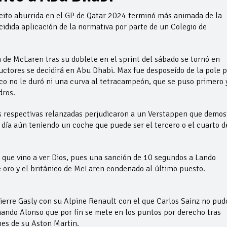
cito aburrida en el GP de Qatar 2024 terminó más animada de la
cidida aplicación de la normativa por parte de un Colegio de
ia de McLaren tras su doblete en el sprint del sábado se tornó en
tores se decidirá en Abu Dhabi. Max fue desposeído de la pole p
ico no le duró ni una curva al tetracampeón, que se puso primero 
dros.
us respectivas relanzadas perjudicaron a un Verstappen que demos
y día aún teniendo un coche que puede ser el tercero o el cuarto d
 que vino a ver Dios, pues una sanción de 10 segundos a Lando
 oro y el británico de McLaren condenado al último puesto.
Pierre Gasly con su Alpine Renault con el que Carlos Sainz no pud
ando Alonso que por fin se mete en los puntos por derecho tras
ones de su Aston Martin.