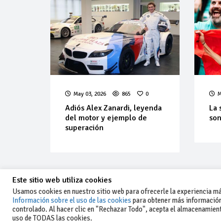
May 03, 2026
865
0
M
Adiós Alex Zanardi, leyenda
La 
del motor y ejemplo de
son
superación
Este sitio web utiliza cookies
Usamos cookies en nuestro sitio web para ofrecerle la experiencia más
Información sobre el uso de las cookies
para obtener más información
controlado. Al hacer clic en "Rechazar Todo", acepta el almacenamiento
-Aviso legal y condiciones generales
uso de TODAS las cookies.
de uso