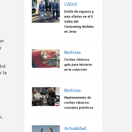
CÁDIZ
Doble de espacio y
más ofertas en el II
Salón del
Caravaning Andaluz
en Jerez
or
y
Noticias
Coches clásicos:
guía para iniciarse
tró
en la colección
e la
Noticias
Mantenimiento de
coches clásicos:
consejos prácticos
o.
Actualidad