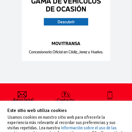
-Aviso legal
-Contacto
+34 627 35
y condiciones
-Cómo
00 36
Este sitio web utiliza cookies
generales
publicar un
de uso
anuncio
Usamos cookies en nuestro sitio web para ofrecerle la
-Vende+
experiencia más relevante al recordar sus preferencias y sus
-Política de
visitas repetidas. Lea nuestra
Información sobre el uso de las
privacidad