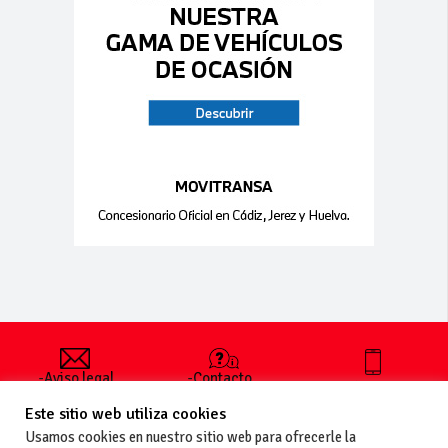
-Aviso legal
-Contacto
+34 627 35
y condiciones
-Cómo
00 36
Este sitio web utiliza cookies
generales
publicar un
de uso
anuncio
Usamos cookies en nuestro sitio web para ofrecerle la