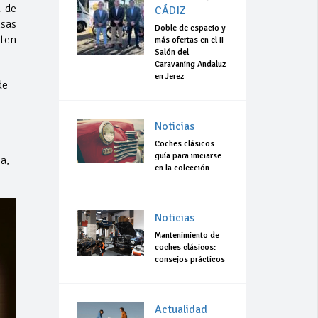
a de
CÁDIZ
sas
Doble de espacio y
iten
más ofertas en el II
Salón del
Caravaning Andaluz
en Jerez
de
Noticias
Coches clásicos:
guía para iniciarse
a,
en la colección
Noticias
Mantenimiento de
coches clásicos:
consejos prácticos
Actualidad