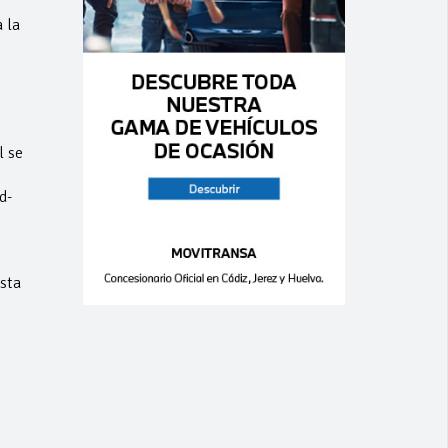
 la
l se
d-
sta