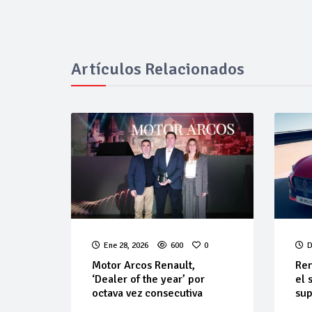
Artículos Relacionados
Ene 28, 2026
600
0
D
Motor Arcos Renault,
Ren
‘Dealer of the year’ por
el 
octava vez consecutiva
sup