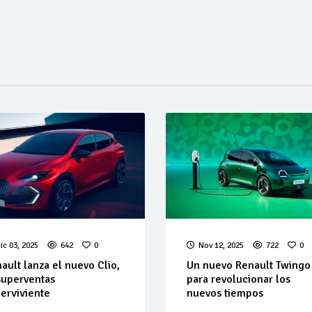
ic 03, 2025
642
0
Nov 12, 2025
722
0
ault lanza el nuevo Clio,
Un nuevo Renault Twingo
superventas
para revolucionar los
erviviente
nuevos tiempos