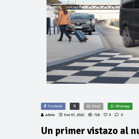
Facebook
Email
Whatsapp
admin
Ene 07, 2022
718
0
0
Un primer vistazo al n