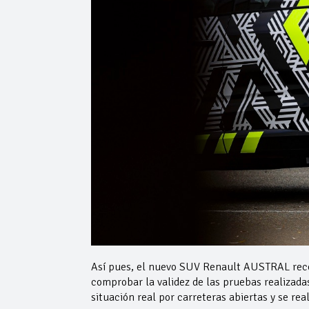
Así pues, el nuevo SUV Renault AUSTRAL reco
comprobar la validez de las pruebas realizad
situación real por carreteras abiertas y se re