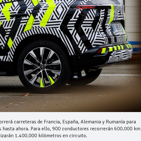
rrerá carreteras de Francia, España, Alemania y Rumanía para
as hasta ahora. Para ello, 900 conductores recorrerán 600.000 km
alizarán 1.400.000 kilómetros en circuito.