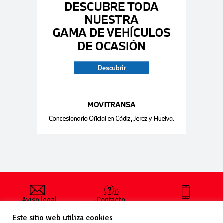
-Aviso legal
-Contacto
+34 627 35
y condiciones
-Cómo
00 36
Este sitio web utiliza cookies
generales
publicar un