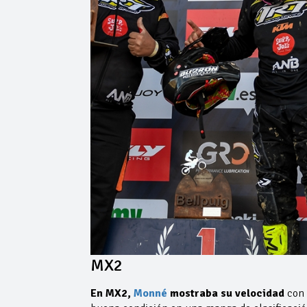
MX2
En MX2,
Monné
mostraba su velocidad
con 