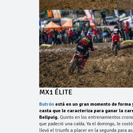
MX1 ÉLITE
Butrón
está en un gran momento de forma y
casta que le caracteriza para ganar la c
Bellpuig.
Quinto en los entrenamientos cronom
que padeció una caída. Ya el domingo, le cost
llevó el triunfo a placer en la segunda para as