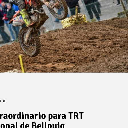
0
traordinario para TRT
onal de Bellpuig