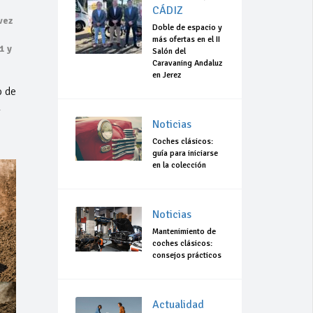
CÁDIZ
vez
Doble de espacio y
más ofertas en el II
1 y
Salón del
Caravaning Andaluz
en Jerez
o de
l
Noticias
Coches clásicos:
guía para iniciarse
en la colección
Noticias
Mantenimiento de
coches clásicos:
consejos prácticos
Actualidad