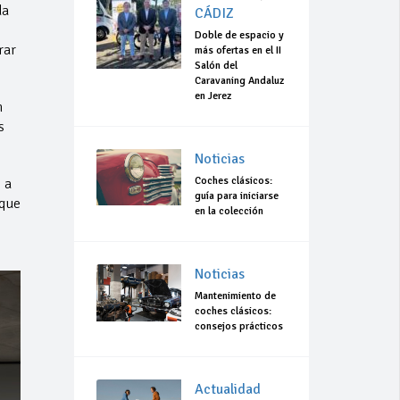
da
CÁDIZ
Doble de espacio y
rar
más ofertas en el II
Salón del
Caravaning Andaluz
en Jerez
n
s
Noticias
Coches clásicos:
 a
guía para iniciarse
 que
en la colección
Noticias
Mantenimiento de
coches clásicos:
consejos prácticos
Actualidad