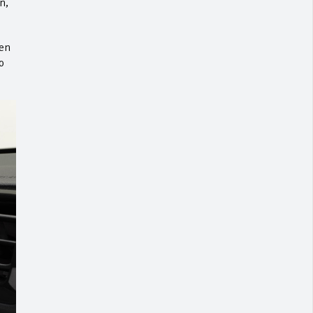
n,
 en
o