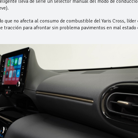
nteligente lleva de serie un selector manual del modo de conducció
eve).
o que no afecta al consumo de combustible del Yaris Cross, líder
 de tracción para afrontar sin problema pavimentos en mal estado 