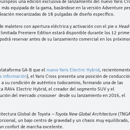
 europeos una edición exclusiva de lanzamiento del nuevo Yaris Cro
e más equipada de la gama, basándose en la versión Adventure pe
 aleación mecanizadas de 18 pulgadas de diseño específico.
 maletero con apertura eléctrica y activación con el pie o
Head
ón limitada Premiere Edition estará disponible durante los 12 prime
 podrá reservar antes de su lanzamiento comercial en los próximo
 plataforma GA-B que el
nuevo Yaris Electric Hybrid
, recientement
s información
), el Yaris Cross presenta una posición de conducció
el a su condición de auténtico todocamino, formando una de las
a RAV4 Electric Hybrid, el creador del segmento SUV y el
lución del mercado
crossover
desde su lanzamiento en 2016, el
itectura Global de Toyota —
Toyota New Global Architecture
(TNG
torsional, un bajo centro de gravedad y un chasis muy equilibrado,
un confort de marcha excelente.