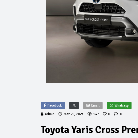
Facebook
Email
Whatsapp
admin
Mar 29, 2021
947
0
0
Toyota Yaris Cross Pre