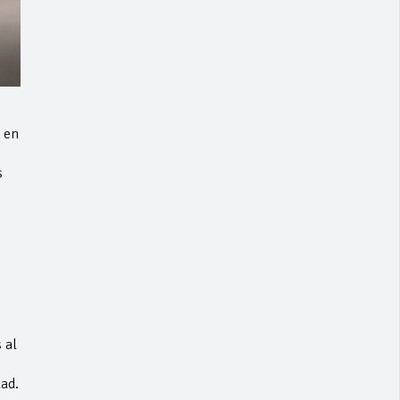
, en
s
 al
dad.