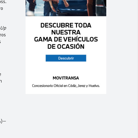
ss.
ro
-Up
ros
s
e
n
A)—