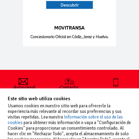
-Aviso legal
-Contacto
+34 627 35
y condiciones
-Cómo
00 36
Este sitio web utiliza cookies
generales
publicar un
de uso
anuncio
Usamos cookies en nuestro sitio web para ofrecerle la
-Vende+
experiencia más relevante al recordar sus preferencias y sus
-Política de
visitas repetidas. Lea nuestra
Información sobre el uso de las
privacidad
cookies
para obtener más información o vaya a "Configuración de
-Política de
Cookies" para proporcionar un consentimiento controlado. Al
cookies
hacer clic en "Rechazar Todo", acepta el almacenamiento de solo