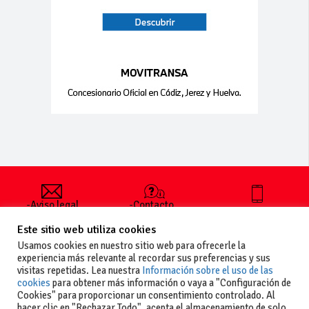
-Aviso legal
-Contacto
+34 627 35
y condiciones
-Cómo
00 36
Este sitio web utiliza cookies
generales
publicar un
de uso
anuncio
Usamos cookies en nuestro sitio web para ofrecerle la
-Vende+
experiencia más relevante al recordar sus preferencias y sus
-Política de
visitas repetidas. Lea nuestra
Información sobre el uso de las
privacidad
cookies
para obtener más información o vaya a "Configuración de
-Política de
Cookies" para proporcionar un consentimiento controlado. Al
cookies
hacer clic en "Rechazar Todo", acepta el almacenamiento de solo