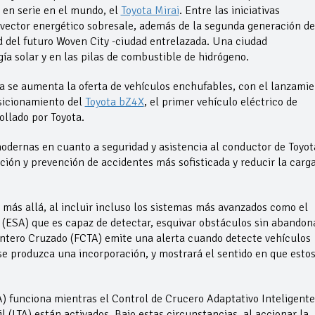
 en serie en el mundo, el
Toyota Mirai
. Entre las iniciativas
vector energético sobresale, además de la segunda generación de
d del futuro Woven City -ciudad entrelazada. Una ciudad
a solar y en las pilas de combustible de hidrógeno.
a se aumenta la oferta de vehículos enchufables, con el lanzami
osicionamiento del
Toyota bZ4X
, el primer vehículo eléctrico de
ollado por Toyota.
odernas en cuanto a seguridad y asistencia al conductor de Toyot
ción y prevención de accidentes más sofisticada y reducir la carg
 más allá, al incluir incluso los sistemas más avanzados como el
 (ESA) que es capaz de detectar, esquivar obstáculos sin abandon
elantero Cruzado (FCTA) emite una alerta cuando detecte vehículos
se produzca una incorporación, y mostrará el sentido en que estos
) funciona mientras el Control de Crucero Adaptativo Inteligente 
 (LTA) están activados. Bajo estas circunstancias, al accionar la