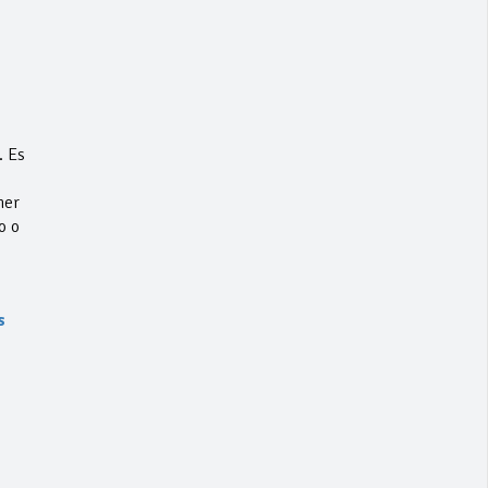
. Es
ner
o o
s