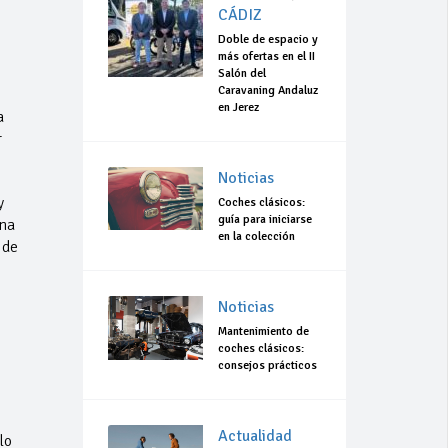
CÁDIZ
Doble de espacio y
más ofertas en el II
Salón del
Caravaning Andaluz
en Jerez
a
r
Noticias
y
Coches clásicos:
guía para iniciarse
una
en la colección
 de
Noticias
Mantenimiento de
coches clásicos:
consejos prácticos
Actualidad
lo