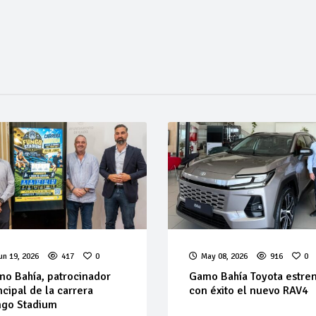
un 19, 2026
417
0
May 08, 2026
916
0
o Bahía, patrocinador
Gamo Bahía Toyota estre
ncipal de la carrera
con éxito el nuevo RAV4
ngo Stadium