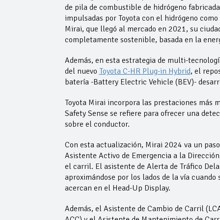
de pila de combustible de hidrógeno fabricada
impulsadas por Toyota con el hidrógeno como 
Mirai, que llegó al mercado en 2021, su ciuda
completamente sostenible, basada en la energí
Además, en esta estrategia de multi-tecnologí
del nuevo
Toyota C-HR Plug-in Hybrid
, el rep
batería -Battery Electric Vehicle (BEV)- desarr
Toyota Mirai incorpora las prestaciones más m
Safety Sense se refiere para ofrecer una detec
sobre el conductor.
Con esta actualización, Mirai 2024 va un paso
Asistente Activo de Emergencia a la Dirección
el carril. El asistente de Alerta de Tráfico D
aproximándose por los lados de la vía cuando 
acercan en el Head-Up Display.
Además, el Asistente de Cambio de Carril (LCA
ACC) y el Asistente de Mantenimiento de Carril