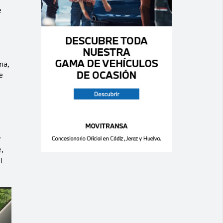
e
ma,
e
y
,
BL