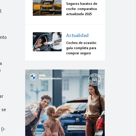
Seguros baratos de
coche: comparativa
l
actualizada 2025
Actualidad
ento
Coches de ocasión:
guía completa para
comprar seguro
a
a
ar
 se
(i-