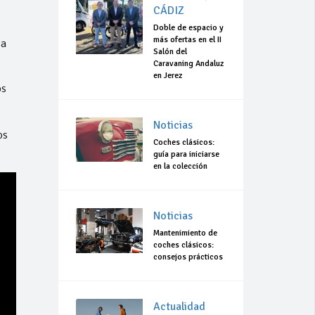
CÁDIZ
Doble de espacio y
más ofertas en el II
 a
Salón del
Caravaning Andaluz
en Jerez
os
Noticias
os
Coches clásicos:
guía para iniciarse
en la colección
Noticias
Mantenimiento de
coches clásicos:
consejos prácticos
Actualidad