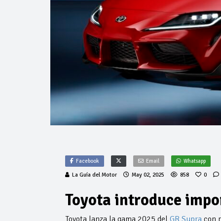
Facebook
Email
Whatsapp
La Guía del Motor
May 02, 2025
858
0
Toyota introduce impo
Toyota lanza la gama 2025 del
GR Supra
con n