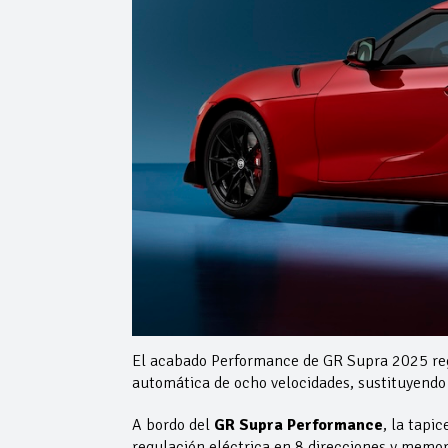
El acabado Performance de GR Supra 2025 regre
automática de ocho velocidades, sustituyendo 
A bordo del
GR Supra Performance
, la tapi
regulación eléctrica en 8 direcciones y memor