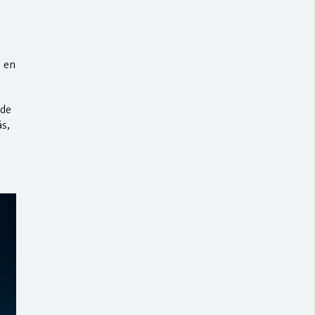
s en
 de
s,