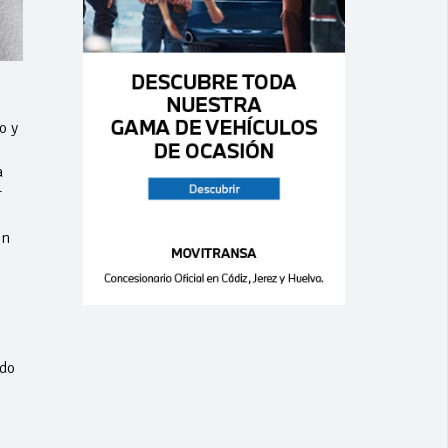
o y
a
r
on
ado
e