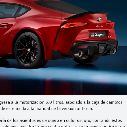
sa a la motorización 3.0 litros, asociado a la caja de cambios
de este modo a la manual de la versión anterior.
cería de los asientos es de cuero en color oscuro, contando éstos
ia de posición. En la zona del parabrisas se proyecta un Head-up