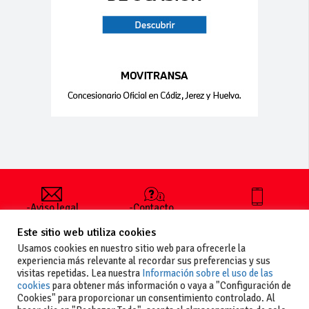
-Aviso legal
-Contacto
+34 627 35
y condiciones
-Cómo
00 36
Este sitio web utiliza cookies
generales
publicar un
de uso
anuncio
Usamos cookies en nuestro sitio web para ofrecerle la
-Vende+
experiencia más relevante al recordar sus preferencias y sus
-Política de
visitas repetidas. Lea nuestra
Información sobre el uso de las
privacidad
cookies
para obtener más información o vaya a "Configuración de
-Política de
Cookies" para proporcionar un consentimiento controlado. Al
cookies