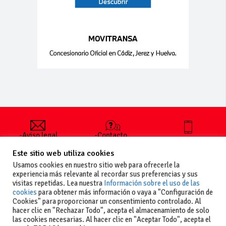
-Aviso legal
-Contacto
+34 627 35
y condiciones
-Cómo
00 36
Este sitio web utiliza cookies
generales
publicar un
de uso
anuncio
Usamos cookies en nuestro sitio web para ofrecerle la
-Vende+
experiencia más relevante al recordar sus preferencias y sus
-Política de
visitas repetidas. Lea nuestra
Información sobre el uso de las
privacidad
cookies
para obtener más información o vaya a "Configuración de
-Política de
Cookies" para proporcionar un consentimiento controlado. Al
cookies
hacer clic en "Rechazar Todo", acepta el almacenamiento de solo
las cookies necesarias. Al hacer clic en "Aceptar Todo", acepta el