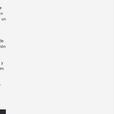
e
en
r un
de
ción
 y
 es
o