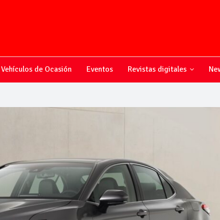
Vehículos de Ocasión
Eventos
Revistas digitales
New