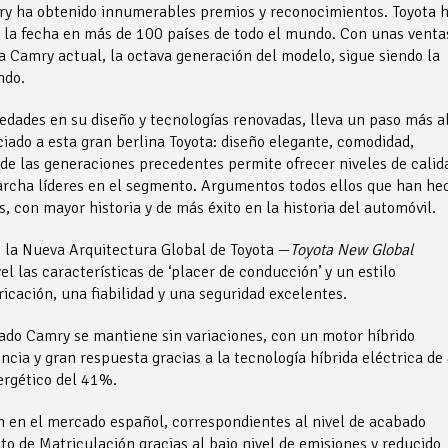
ry ha obtenido innumerables premios y reconocimientos. Toyota 
 la fecha en más de 100 países de todo el mundo. Con unas venta
 Camry actual, la octava generación del modelo, sigue siendo la
ndo.
dades en su diseño y tecnologías renovadas, lleva un paso más a
ciado a esta gran berlina Toyota: diseño elegante, comodidad,
e las generaciones precedentes permite ofrecer niveles de calid
 marcha líderes en el segmento. Argumentos todos ellos que han he
 con mayor historia y de más éxito en la historia del automóvil.
e la Nueva Arquitectura Global de Toyota —
Toyota New Global
 las características de ‘placer de conducción’ y un estilo
icación, una fiabilidad y una seguridad excelentes.
vado Camry se mantiene sin variaciones, con un motor híbrido
ncia y gran respuesta gracias a la tecnología híbrida eléctrica de
ergético del 41%.
n en el mercado español, correspondientes al nivel de acabado
o de Matriculación gracias al bajo nivel de emisiones y reducido