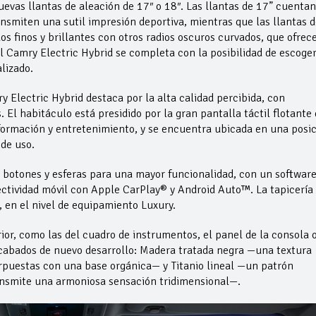
evas llantas de aleación de 17″ o 18″. Las llantas de 17” cuentan
nsmiten una sutil impresión deportiva, mientras que las llantas d
 finos y brillantes con otros radios oscuros curvados, que ofrec
el Camry Electric Hybrid se completa con la posibilidad de escoge
lizado.
 Electric Hybrid destaca por la alta calidad percibida, con
El habitáculo está presidido por la gran pantalla táctil flotante 
nformación y entretenimiento, y se encuentra ubicada en una posi
 de uso.
botones y esferas para una mayor funcionalidad, con un software
ctividad móvil con Apple CarPlay® y Android Auto™. La tapicería
o, en el nivel de equipamiento Luxury.
ior, como las del cuadro de instrumentos, el panel de la consola 
acabados de nuevo desarrollo: Madera tratada negra —una textura
rpuestas con una base orgánica— y Titanio lineal —un patrón
ransmite una armoniosa sensación tridimensional—.