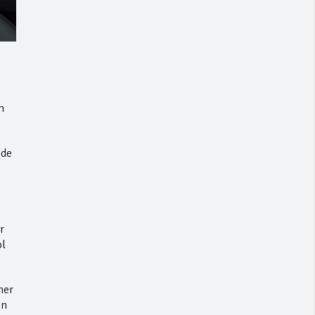
n
(de
r
ol
ner
ón