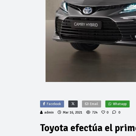
Facebook
Email
Whatsapp
admin
Mar 16, 2021
724
0
0
Toyota efectúa el prim