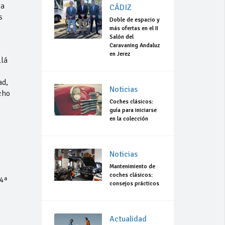
ha
CÁDIZ
s
Doble de espacio y
más ofertas en el II
Salón del
Caravaning Andaluz
en Jerez
llá
ad,
Noticias
cho
Coches clásicos:
guía para iniciarse
en la colección
Noticias
Mantenimiento de
coches clásicos:
 4ª
consejos prácticos
Actualidad