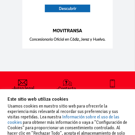
-Aviso legal
-Contacto
+34 627 35
y condiciones
-Cómo
00 36
Este sitio web utiliza cookies
generales
publicar un
de uso
anuncio
Usamos cookies en nuestro sitio web para ofrecerle la
-Vende+
experiencia más relevante al recordar sus preferencias y sus
-Política de
visitas repetidas. Lea nuestra
Información sobre el uso de las
privacidad
cookies
para obtener más información o vaya a "Configuración de
-Política de
Cookies" para proporcionar un consentimiento controlado. Al
cookies
hacer clic en "Rechazar Todo", acepta el almacenamiento de solo